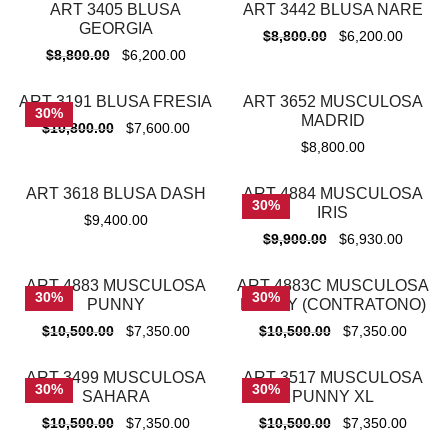
ART 3405 BLUSA
ART 3442 BLUSA NARE
-
30%
-
30%
GEORGIA
$
8,800.00
$
6,200.00
$
8,800.00
$
6,200.00
ART 3191 BLUSA FRESIA
ART 3652 MUSCULOSA
-
30%
30%
MADRID
$
10,800.00
$
7,600.00
$
8,800.00
ART 3618 BLUSA DASH
ART 4884 MUSCULOSA
30%
IRIS
$
9,400.00
$
9,900.00
$
6,930.00
ART 4883 MUSCULOSA
ART 4883C MUSCULOSA
30%
30%
PUNNY
PUNNY (CONTRATONO)
$
10,500.00
$
7,350.00
$
10,500.00
$
7,350.00
ART 3499 MUSCULOSA
ART 3517 MUSCULOSA
30%
30%
SAHARA
PUNNY XL
$
10,500.00
$
7,350.00
$
10,500.00
$
7,350.00