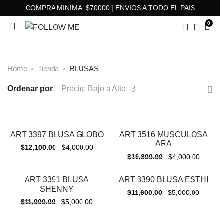
COMPRA MINIMA: $70000 | ENVIOS A TODO EL PAIS
0
Home
Tienda
BLUSAS
Ordenar por
Precio: Bajo a Alto
ART 3397 BLUSA GLOBO
ART 3516 MUSCULOSA
-
67%
-
80%
ARA
$
12,100.00
$
4,000.00
$
19,800.00
$
4,000.00
ART 3391 BLUSA
ART 3390 BLUSA ESTHI
-
55%
-
57%
SHENNY
$
11,600.00
$
5,000.00
$
11,000.00
$
5,000.00