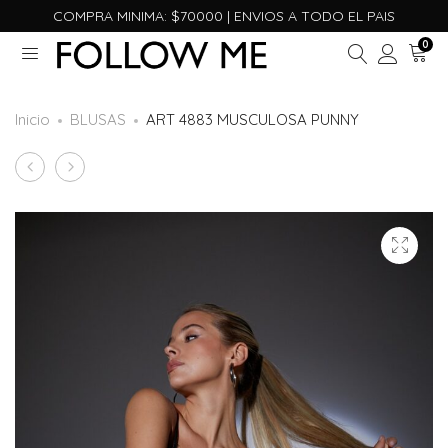
COMPRA MINIMA: $70000 | ENVIOS A TODO EL PAIS
0
Inicio
BLUSAS
ART 4883 MUSCULOSA PUNNY
ART
ART
Product
2923
3546
navigation
MINI
MUSCULOSA
GLOVE
GONNET