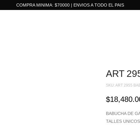
COMPRA MINIMA: $70000 | ENVIOS A TODO EL PAIS
ART 29
SKU:
ART 2955 BA
$
18,480.0
BABUCHA DE GA
TALLES UNICOS