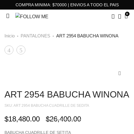
COMPRA MINIMA: $70000 | ENVIOS A TODO EL PAIS
0
Inicio
PANTALONES
ART 2954 BABUCHA WINONA
ART
ART
Product
1977
3597
navigation
POLERA
BLUSA
ANGIE
GRETA
ART 2954 BABUCHA WINONA
SKU:
ART 2954 BABUCHA CUADRILLE DE SEDITA
$
18,480.00
$
26,400.00
BABUCHA CUADRILLE DE SETITA