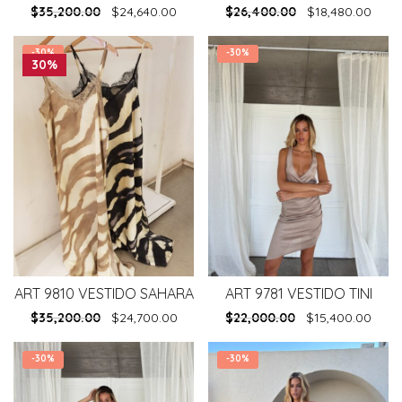
$
35,200.00
$
24,640.00
$
26,400.00
$
18,480.00
-
30%
-
30%
30%
ART 9810 VESTIDO SAHARA
ART 9781 VESTIDO TINI
$
35,200.00
$
24,700.00
$
22,000.00
$
15,400.00
-
30%
-
30%