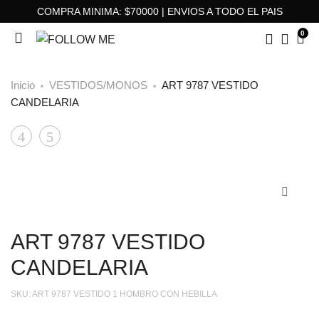
COMPRA MINIMA: $70000 | ENVIOS A TODO EL PAIS
0
Inicio
VESTIDOS/MONOS
ART 9787 VESTIDO
CANDELARIA
ART
ART
Product
9790
9643
navigation
VESTIDO
VESTIDO
ARA
TIARA
ART 9787 VESTIDO
CANDELARIA
SKU:
ART 9787 VESTIDO 1 HOMBRO CON HEBILLA