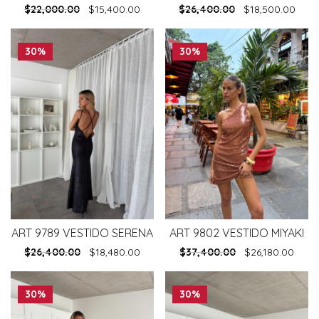
$
22,000.00
$
15,400.00
$
26,400.00
$
18,500.00
30%
30%
ART 9789 VESTIDO SERENA
ART 9802 VESTIDO MIYAKI
$
26,400.00
$
18,480.00
$
37,400.00
$
26,180.00
30%
30%