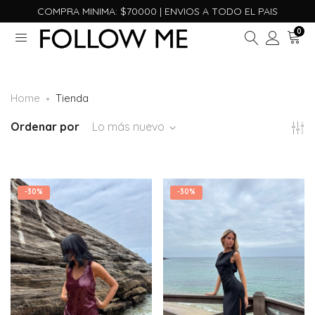
COMPRA MINIMA: $70000 | ENVIOS A TODO EL PAIS
0
Home
Tienda
Ordenar por
Lo más nuevo
-
30%
-
30%