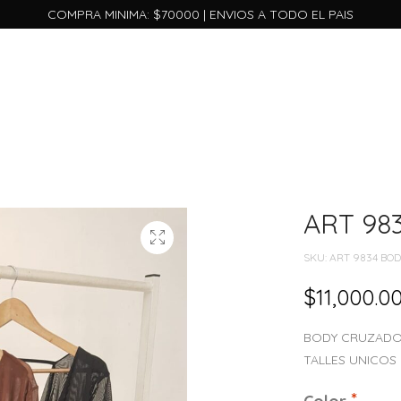
COMPRA MINIMA: $70000 | ENVIOS A TODO EL PAIS
ART 98
SKU:
ART 9834 BO
$
11,000.0
BODY CRUZADO 
TALLES UNICOS