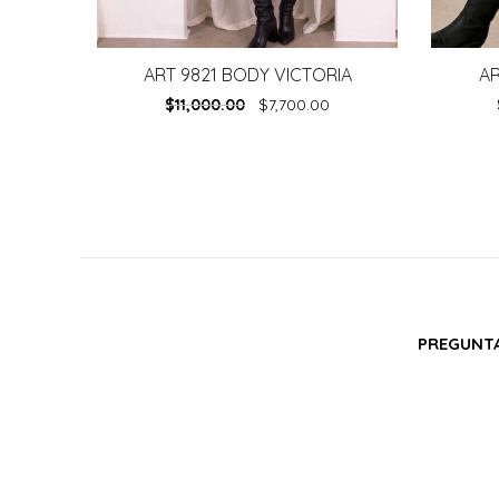
ART 9821 BODY VICTORIA
A
$
11,000.00
$
7,700.00
PREGUNTA