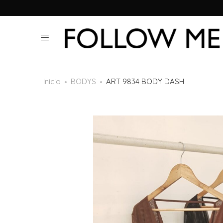
Inicio
BODYS
ART 9834 BODY DASH