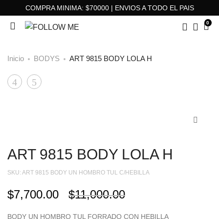
COMPRA MINIMA: $70000 | ENVIOS A TODO EL PAIS
0
Inicio
BODYS
ART 9815 BODY LOLA H
ART
ART
Product
9705
9829
navigation
BODY
BODY
SEPIA
NAOKI
ART 9815 BODY LOLA H
SKU:
ART 9815 BODY UN HOMBRO TUL C/HEBILLA
$
7,700.00
$
11,000.00
BODY UN HOMBRO TUL FORRADO CON HEBILLA