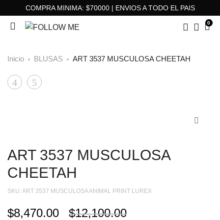
COMPRA MINIMA: $70000 | ENVIOS A TODO EL PAIS
0
Inicio
BLUSAS
ART 3537 MUSCULOSA CHEETAH
ART
ART
Product
9756
3526
navigation
BODY
BLUSA
MERCY
ZAIRA
ART 3537 MUSCULOSA
CHEETAH
SKU:
ART 3537 MUSCULOSA ANIMAL PRINT LUREX
$
8,470.00
$
12,100.00