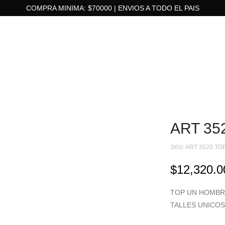
COMPRA MINIMA: $70000 | ENVIOS A TODO EL PAIS
ART 35
SKU:
ART 3520 TO
$
12,320.0
TOP UN HOMBR
TALLES UNICOS