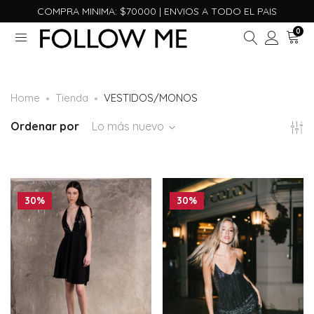
COMPRA MINIMA: $70000 | ENVIOS A TODO EL PAIS
0
Home
Tienda
VESTIDOS/MONOS
Ordenar por
Lo más nuevo
30%
30%