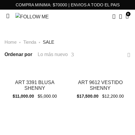
COMPRA MINIMA: $70000 | ENVIOS A TODO EL PAIS
0
Home
Tienda
SALE
Ordenar por
Lo más nuevo
ART 3391 BLUSA
ART 9612 VESTIDO
-
55%
-
30%
SHENNY
SHENNY
$
11,000.00
$
5,000.00
$
17,500.00
$
12,200.00