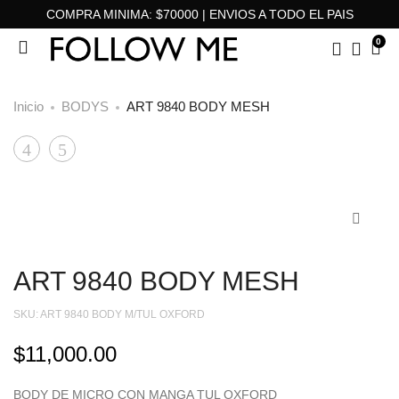
COMPRA MINIMA: $70000 | ENVIOS A TODO EL PAIS
0
Inicio
BODYS
ART 9840 BODY MESH
ART
ART
Product
9843
3631
navigation
BODY
BLUSA
GIA
BARCELONA
ART 9840 BODY MESH
SKU:
ART 9840 BODY M/TUL OXFORD
$
11,000.00
BODY DE MICRO CON MANGA TUL OXFORD