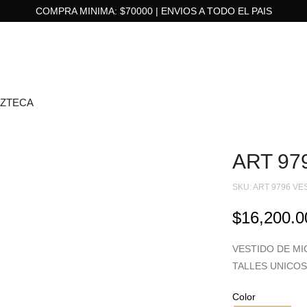
COMPRA MINIMA: $70000 | ENVIOS A TODO EL PAIS
AZTECA
ART 97
SKU:
ART 9796 VE
$
16,200.0
VESTIDO DE MI
TALLES UNICOS
Color