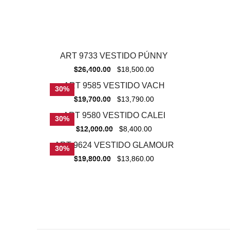
ART 9733 VESTIDO PÚNNY
-
30%
$
26,400.00
$
18,500.00
ART 9585 VESTIDO VACH
30%
$
19,700.00
$
13,790.00
ART 9580 VESTIDO CALEI
30%
$
12,000.00
$
8,400.00
ART 9624 VESTIDO GLAMOUR
30%
$
19,800.00
$
13,860.00