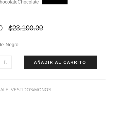
hocolate
Chocolate
Negro
Negro
0
$
23,100.00
te
Negro
AÑADIR AL CARRITO
SALE
,
VESTIDOS/MONOS