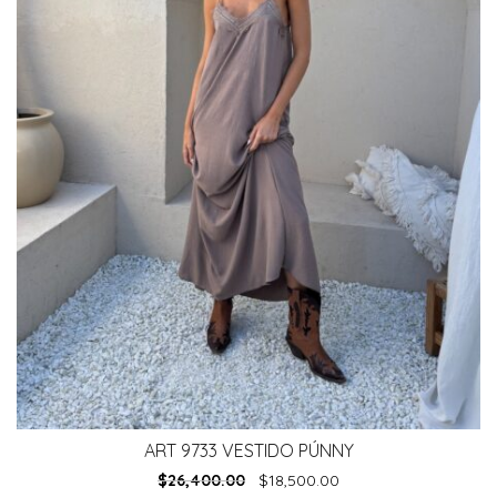
ART 9733 VESTIDO PÚNNY
$
26,400.00
$
18,500.00