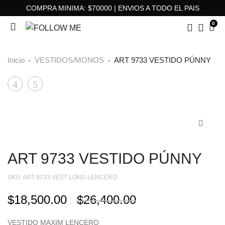
COMPRA MINIMA: $70000 | ENVIOS A TODO EL PAIS
0
Inicio
VESTIDOS/MONOS
ART 9733 VESTIDO PÚNNY
ART
ART
Product
9782
4884
navigation
VESTIDO
MUSCULOSA
BRUNA
IRIS
ART 9733 VESTIDO PÚNNY
SKU:
ART 9733 VEST LONG LENCERO
$
18,500.00
$
26,400.00
VESTIDO MAXIM LENCERO