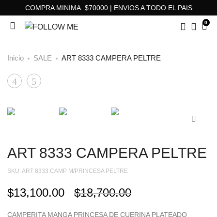
COMPRA MINIMA: $70000 | ENVIOS A TODO EL PAIS
0
Inicio
SALE
ART 8333 CAMPERA PELTRE
ART
ART
Product
9688
9738
navigation
BODY
REMERON
LEOPARD
CHEBAR
ART 8333 CAMPERA PELTRE
SKU:
ART 8333 CAMP M/PRINCESA PELTRE
$
13,100.00
$
18,700.00
CAMPERITA MANGA PRINCESA DE CUERINA PLATEADO