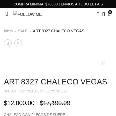
COMPRA MINIMA: $70000 | ENVIOS A TODO EL PAIS
0
Inicio
SALE
ART 8327 CHALECO VEGAS
ART
ART
Product
3453
2897
navigation
BLUSA
MINI
CHEBAR
DIESEL
ART 8327 CHALECO VEGAS
SKU:
ART 8327 CHALECO FLECOS SUEDE
$
12,000.00
$
17,100.00
CHALECO CON FLECOS DE SUEDE