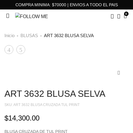
COMPRA MINIMA: $70000 | ENVIOS A TODO EL PAIS
0
Inicio
BLUSAS
ART 3632 BLUSA SELVA
ART
ART
Product
9842
3585
navigation
BODY
REMERA
LOREAN
ROMANTIC
ART 3632 BLUSA SELVA
SKU:
ART 3632 BLUSA CRUZADA TUL PRINT
$
14,300.00
BLUSA CRUZADA DE TUL PRINT