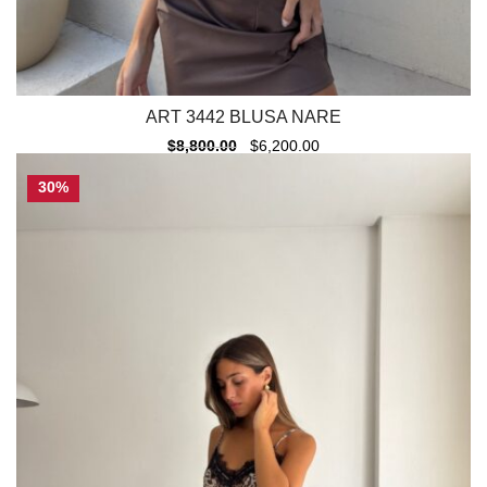
ART 3442 BLUSA NARE
$
8,800.00
$
6,200.00
30%