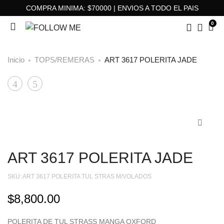
COMPRA MINIMA: $70000 | ENVIOS A TODO EL PAIS
0
Inicio
TOPS/REMERAS
ART 3617 POLERITA JADE
ART
ART
Product
8328
9822
navigation
SACO
BODY
DIVA
GONNET
ART 3617 POLERITA JADE
SKU:
ART 3617 POLERITA TUL STRAS M/VOLADOS
$
8,800.00
POLERITA DE TUL STRASS MANGA OXFORD