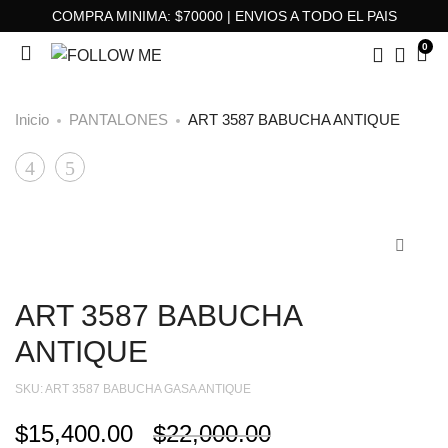
COMPRA MINIMA: $70000 | ENVIOS A TODO EL PAIS
0
Inicio
PANTALONES
ART 3587 BABUCHA ANTIQUE
ART
ART
Product
3556
8325
navigation
BLUSA
CAMPERA
GONNET
LIBANO
ART 3587 BABUCHA
ANTIQUE
SKU:
ART 3587 BABUCHA GASA ANTIQUE
$
15,400.00
$
22,000.00