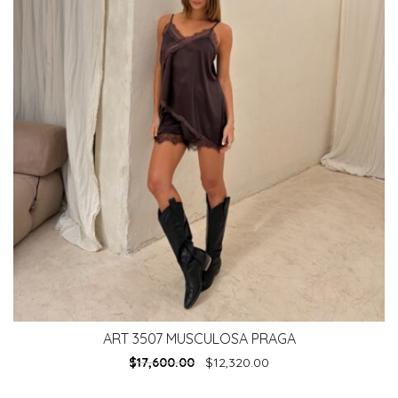
ART 3507 MUSCULOSA PRAGA
$
17,600.00
$
12,320.00