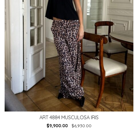
ART 4884 MUSCULOSA IRIS
$
9,900.00
$
6,930.00