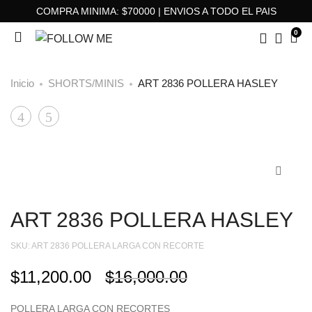
COMPRA MINIMA: $70000 | ENVIOS A TODO EL PAIS
0
Inicio
SHORTS/MINIS
ART 2836 POLLERA HASLEY
ART
ART
Product
9600
9592
navigation
VESTIDO
VESTIDO
ROMANCE
ROMANELA
ART 2836 POLLERA HASLEY
SKU:
ART 2836 POLLERA LARGA CON RECORTE
$
11,200.00
$
16,000.00
POLLERA LARGA CON RECORTES