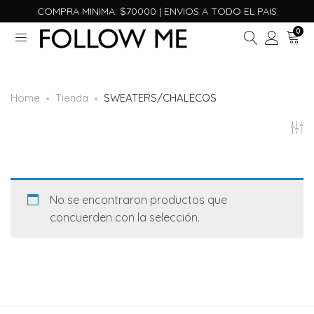
COMPRA MINIMA: $70000 | ENVIOS A TODO EL PAIS
0
Home
Tienda
SWEATERS/CHALECOS
No se encontraron productos que
concuerden con la selección.