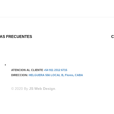
AS FRECUENTES
C
ATENCION AL CLIENTE
+54 911 2312 6715
DIRECCION:
HELGUERA 556 LOCAL B, Flores, CABA
© 2020 By
JS Web Design
.