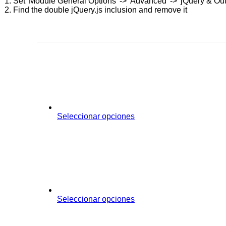
1. Set 'Module General Options' -> 'Advanced' -> 'jQuery & OutPu
2. Find the double jQuery.js inclusion and remove it
Seleccionar opciones
Seleccionar opciones