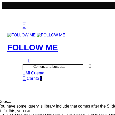
FOLLOW ME
Mi Cuenta
Carrito
0
Oops...
ou have some jquery.js library include that comes after the Slide
o fix this, you can: